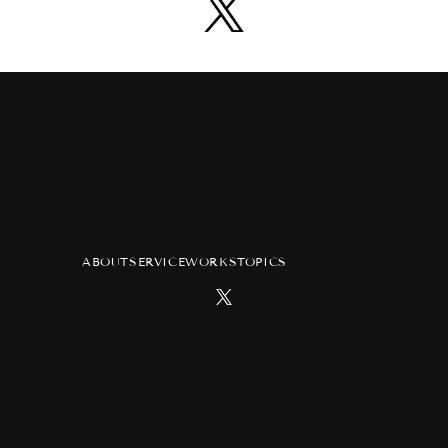
ABOUT
SERVICE
WORKS
TOPICS
Copyright Pink ja Nakutemo LLC All Rights Reserved.