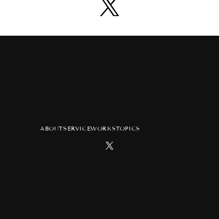
ABOUT
SERVICE
WORKS
TOPICS
Copyright Pink ja Nakutemo LLC All Rights Reserved.