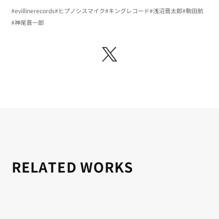
#evillinerecords
#ヒプノシスマイク
#キングレコード
#浅沼晋太郎
#駒田航
#神尾晋一郎
RELATED WORKS