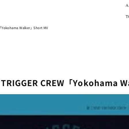
A
T
kohama Walker」Short MV
IGGER CREW「Yokohama Wal