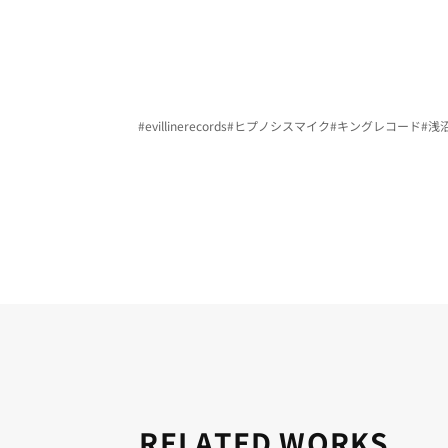
#evillinerecords
#ヒプノシスマイク
#キングレコード
#浅
RELATED WORKS