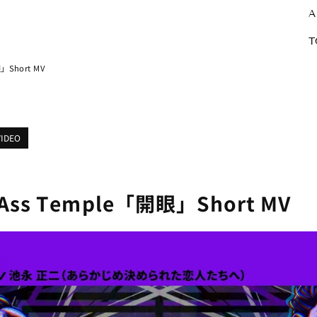
A
T
Short MV
VIDEO
s Temple「開眼」Short MV