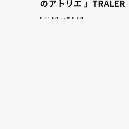
のアトリエ 」TRALER
DIRECTION／PRODUCTION