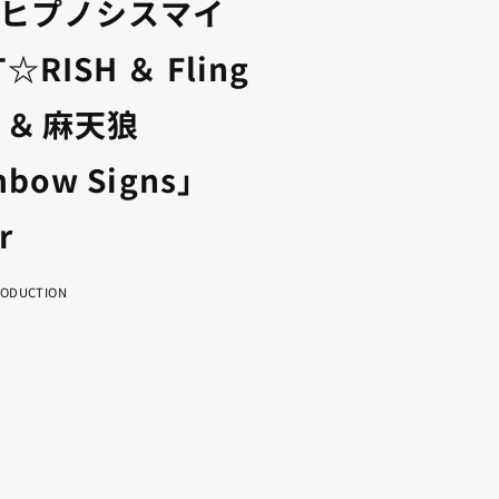
ヒプノシスマイ
☆RISH ＆ Fling
e ＆ 麻天狼
nbow Signs」
r
RODUCTION