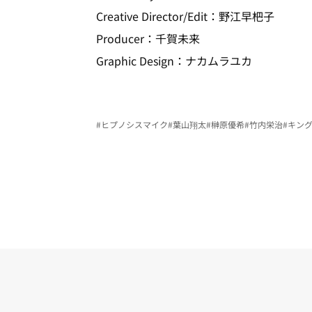
Creative Director/Edit：野江早杷子
Producer：千賀未来
Graphic Design：ナカムラユカ
#ヒプノシスマイク
#葉山翔太
#榊原優希
#竹内栄治
#キン