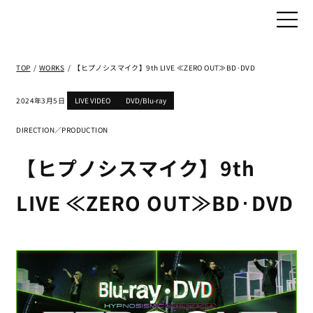
TOP
/
WORKS
/
【ヒプノシスマイク】9th LIVE ≪ZERO OUT≫BD･DVD
2024年3月5日
LIVE VIDEO
DVD/Blu-ray
DIRECTION／PRODUCTION
【ヒプノシスマイク】9th
LIVE ≪ZERO OUT≫BD･DVD