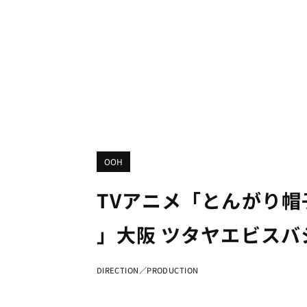
OOH
TVアニメ「とんがり帽
」大阪 ツタヤエビスバ
ン 広告
DIRECTION／PRODUCTION