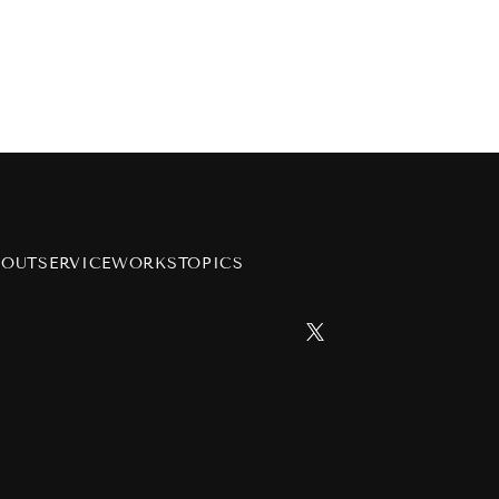
BOUT
SERVICE
WORKS
TOPICS
Copyright Pink ja Nakutemo LLC All Rights Reserved.