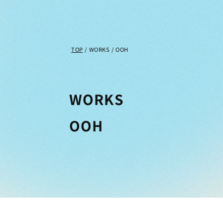
TOP
/
WORKS
/
OOH
WORKS
OOH