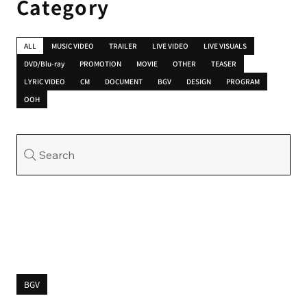
Category
ALL
MUSIC VIDEO
TRAILER
LIVE VIDEO
LIVE VISUALS
DVD/Blu-ray
PROMOTION
MOVIE
OTHER
TEASER
LYRIC VIDEO
CM
DOCUMENT
BGV
DESIGN
PROGRAM
OOH
Search
BGV