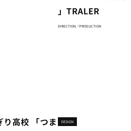
」TRALER
DIRECTION／PRODUCTION
り高校 「つま
DESIGN