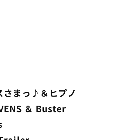
スさまっ♪＆ヒプノ
NS ＆ Buster
s
railer