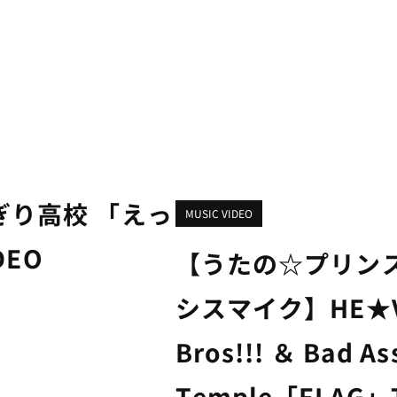
り高校 「えっ
MUSIC VIDEO
DEO
【うたの☆プリン
シスマイク】HE★VE
Bros!!! ＆ Bad As
Temple「FLAG」T