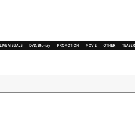
LIVE VISUALS
DVD/Blu-ray
PROMOTION
MOVIE
OTHER
TEASER