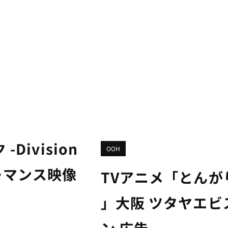
ivision
OOH
ォーマンス映像
TVアニメ「とん
」大阪 ツタヤエ