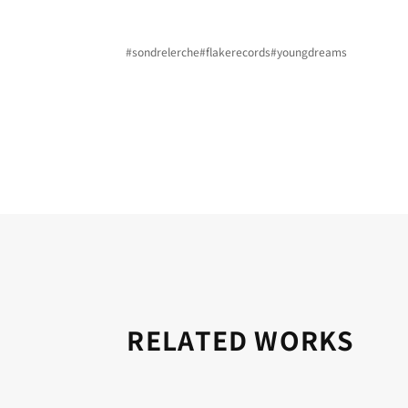
#sondrelerche
#flakerecords
#youngdreams
RELATED WORKS