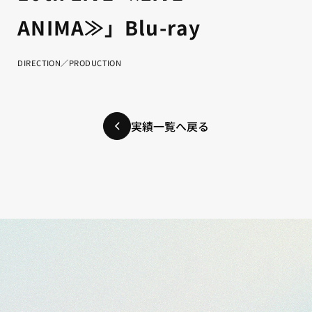
ANIMA≫」Blu-ray
DIRECTION／PRODUCTION
実績一覧へ戻る