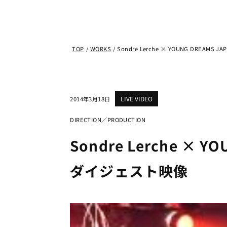
TOP
/
WORKS
/
Sondre Lerche × YOUNG DREAMS 
LIVE VIDEO
2014年3月18日
DIRECTION／PRODUCTION
Sondre Lerche × Y
ダイジェスト映像